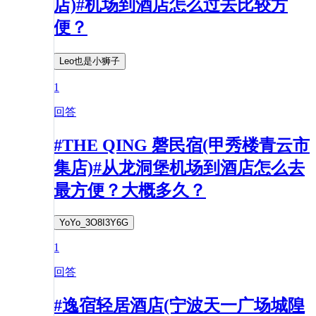
店)#机场到酒店怎么过去比较方
便？
Leo也是小狮子
1
回答
#THE QING 磬民宿(甲秀楼青云市
集店)#从龙洞堡机场到酒店怎么去
最方便？大概多久？
YoYo_3O8I3Y6G
1
回答
#逸宿轻居酒店(宁波天一广场城隍