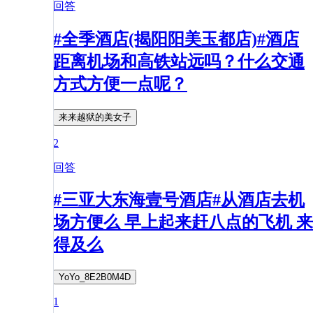
回答
#全季酒店(揭阳阳美玉都店)#酒店
距离机场和高铁站远吗？什么交通
方式方便一点呢？
来来越狱的美女子
2
回答
#三亚大东海壹号酒店#从酒店去机
场方便么 早上起来赶八点的飞机 来
得及么
YoYo_8E2B0M4D
1