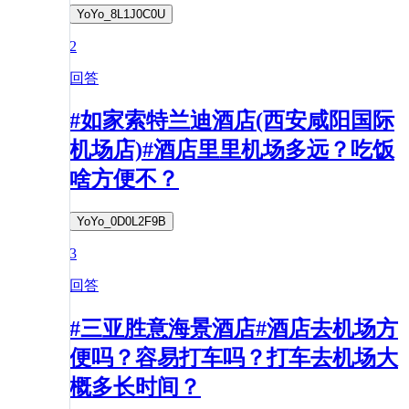
YoYo_8L1J0C0U
2
回答
#如家索特兰迪酒店(西安咸阳国际
机场店)#酒店里里机场多远？吃饭
啥方便不？
YoYo_0D0L2F9B
3
回答
#三亚胜意海景酒店#酒店去机场方
便吗？容易打车吗？打车去机场大
概多长时间？