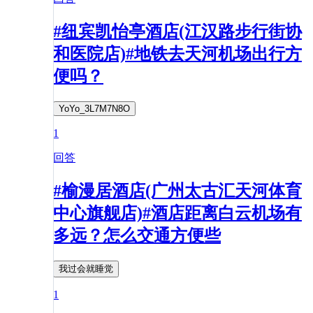
#纽宾凯怡亭酒店(江汉路步行街协
和医院店)#地铁去天河机场出行方
便吗？
YoYo_3L7M7N8O
1
回答
#榆漫居酒店(广州太古汇天河体育
中心旗舰店)#酒店距离白云机场有
多远？怎么交通方便些
我过会就睡觉
1