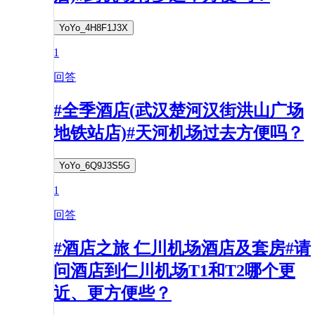
YoYo_4H8F1J3X
1
回答
#全季酒店(武汉楚河汉街洪山广场
地铁站店)#天河机场过去方便吗？
YoYo_6Q9J3S5G
1
回答
#酒店之旅 仁川机场酒店及套房#请
问酒店到仁川机场T1和T2哪个更
近、更方便些？