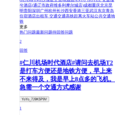
兮酒店(通辽市政府维多利摩尔城店)
成都
重庆
北京
昆
明
贵阳
深圳
广州
杭州
长沙
西安
香港
三亚
武汉
东京
青岛
住宿
酒店
出租车
交通
交通
高铁
距离
火车站
公共交通
地
铁
更多
热门问题
最新问题
待回答问题
2
回答
#仁川机场时代酒店#请问去机场T2
是打车方便还是地铁方便，早上来
不来得及，我是早上8点多的飞机。
急需一个交通方式感谢
YoYo_7J9K5P9V
1