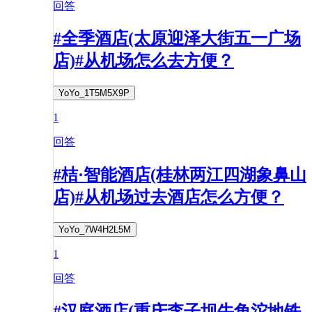
回答
#全季酒店(太原迎泽大街五一广场
店)#从机场怎么去方便？
YoYo_1T5M5X9P
1
回答
#桔·智能酒店(桂林两江四湖象鼻山
店)#从机场过去酒店怎么方便？
YoYo_7W4H2L5M
1
回答
#汉庭酒店(重庆李子坝牛角沱地铁