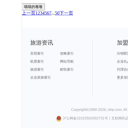
喵喵的墩墩
上一页
1
2
3
4
5
6
7
...
50
下一页
旅游资讯
加
宾馆索引
攻略索引
分销联
机票索引
网站导航
企业礼
旅游索引
邮轮索引
代理合
企业差旅索引
更多加
Copyright©
1999-
2026
,
ctrip.com
. Al
沪公网备31010502002731号
丨
互联网药