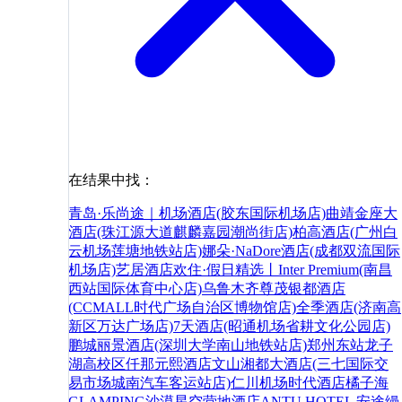
在结果中找：
青岛·乐尚途｜机场酒店(胶东国际机场店)
曲靖金座大
酒店(珠江源大道麒麟嘉园潮尚街店)
柏高酒店(广州白
云机场莲塘地铁站店)
娜朵·NaDore酒店(成都双流国际
机场店)
艺居酒店
欢住·假日精选丨Inter Premium(南昌
西站国际体育中心店)
乌鲁木齐尊茂银都酒店
(CCMALL时代广场自治区博物馆店)
全季酒店(济南高
新区万达广场店)
7天酒店(昭通机场省耕文化公园店)
鹏城丽景酒店(深圳大学南山地铁站店)
郑州东站龙子
湖高校区仟那元熙酒店
文山湘都大酒店(三七国际交
易市场城南汽车客运站店)
仁川机场时代酒店
橘子海
GLAMPING沙漠星空营地酒店
ANTU HOTEL 安途缦